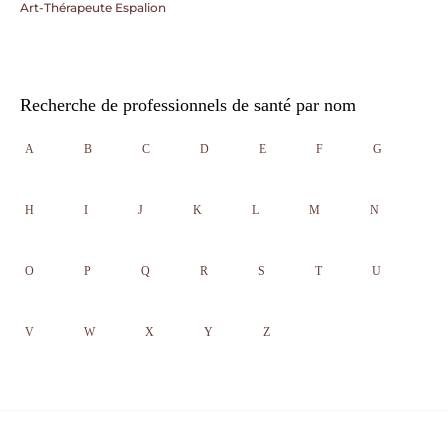
Art-Thérapeute Espalion
Recherche de professionnels de santé par nom
A
B
C
D
E
F
G
H
I
J
K
L
M
N
O
P
Q
R
S
T
U
V
W
X
Y
Z