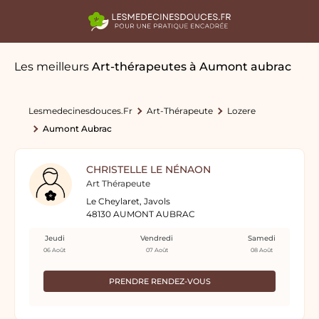
Les meilleurs
Art-thérapeutes
à Aumont aubrac
Lesmedecinesdouces.fr
Art-Thérapeute
Lozere
Aumont Aubrac
CHRISTELLE LE NÉNAON
Art Thérapeute
Le Cheylaret, Javols
48130 AUMONT AUBRAC
Jeudi
Vendredi
Samedi
06 Août
07 Août
08 Août
PRENDRE RENDEZ-VOUS