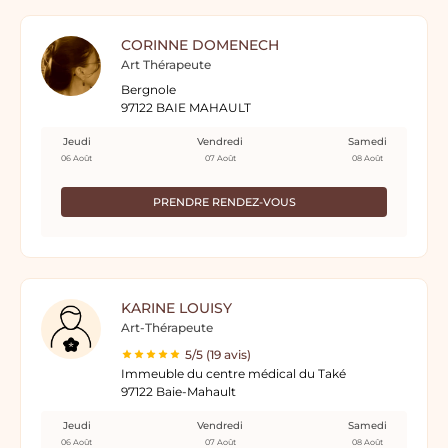
CORINNE DOMENECH
Art Thérapeute
Bergnole
97122 BAIE MAHAULT
Jeudi
Vendredi
Samedi
06 Août
07 Août
08 Août
PRENDRE RENDEZ-VOUS
KARINE LOUISY
Art-Thérapeute
5/5 (19 avis)
Immeuble du centre médical du Také
97122 Baie-Mahault
Jeudi
Vendredi
Samedi
06 Août
07 Août
08 Août