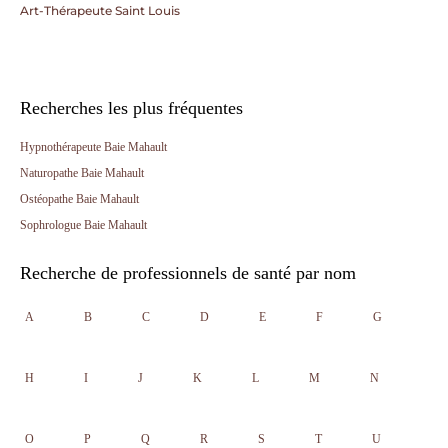
Art-Thérapeute Saint Louis
Recherches les plus fréquentes
Hypnothérapeute Baie Mahault
Naturopathe Baie Mahault
Ostéopathe Baie Mahault
Sophrologue Baie Mahault
Recherche de professionnels de santé par nom
A
B
C
D
E
F
G
H
I
J
K
L
M
N
O
P
Q
R
S
T
U