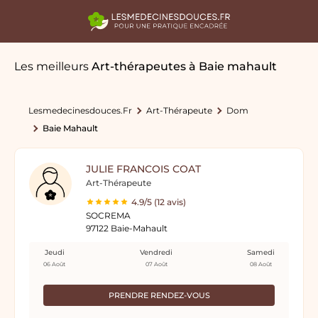
Les meilleurs
Art-thérapeutes
à Baie mahault
Lesmedecinesdouces.fr
Art-Thérapeute
Dom
Baie Mahault
JULIE FRANCOIS COAT
Art-Thérapeute
4.9/5 (12 avis)
SOCREMA
97122 Baie-Mahault
Jeudi
Vendredi
Samedi
06 Août
07 Août
08 Août
PRENDRE RENDEZ-VOUS