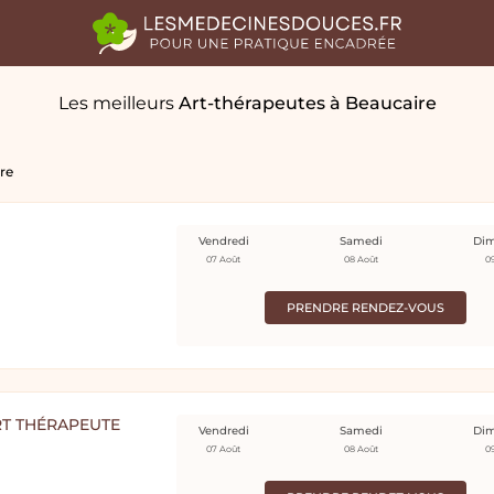
Les meilleurs
Art-thérapeutes
à Beaucaire
re
Vendredi
Samedi
Di
07 Août
08 Août
0
PRENDRE RENDEZ-VOUS
RT THÉRAPEUTE
Vendredi
Samedi
Di
07 Août
08 Août
0