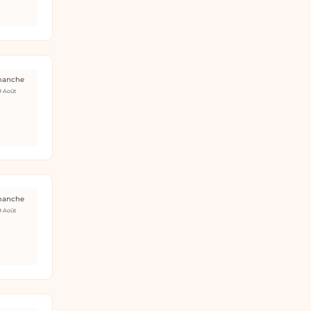
manche
9 Août
manche
9 Août