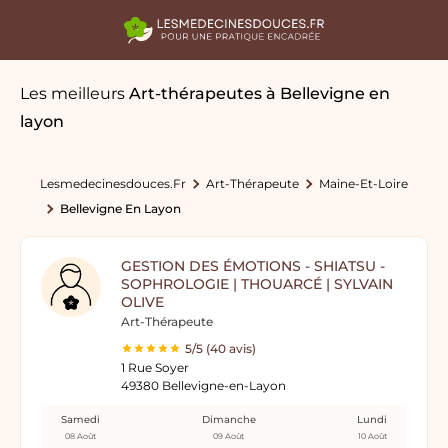
Les meilleurs
Art-thérapeutes
à Bellevigne en
layon
Lesmedecinesdouces.fr
Art-Thérapeute
Maine-Et-Loire
Bellevigne En Layon
GESTION DES ÉMOTIONS - SHIATSU -
SOPHROLOGIE | THOUARCÉ | SYLVAIN
OLIVE
Art-Thérapeute
5/5 (40 avis)
1 Rue Soyer
49380 Bellevigne-en-Layon
Samedi
Dimanche
Lundi
08 Août
09 Août
10 Août