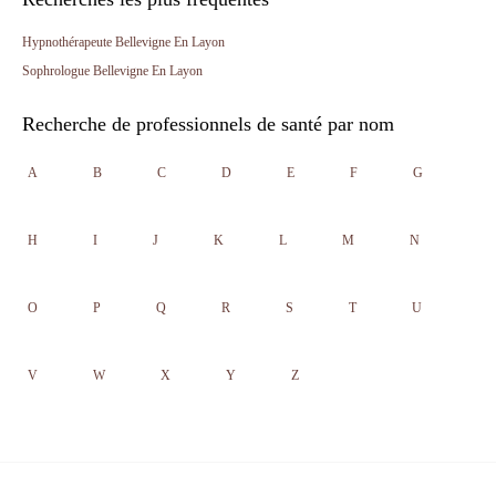
Hypnothérapeute Bellevigne En Layon
Sophrologue Bellevigne En Layon
Recherche de professionnels de santé par nom
A
B
C
D
E
F
G
H
I
J
K
L
M
N
O
P
Q
R
S
T
U
V
W
X
Y
Z