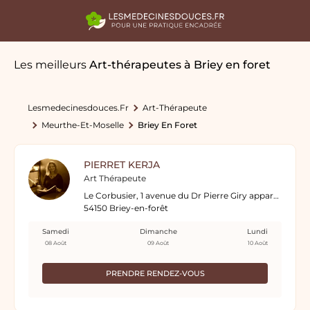
Les meilleurs
Art-thérapeutes
à Briey en foret
Lesmedecinesdouces.fr
Art-Thérapeute
Meurthe-Et-Moselle
Briey En Foret
PIERRET KERJA
Art Thérapeute
Le Corbusier, 1 avenue du Dr Pierre Giry appartement 533 5ème étage, à droite en sortant de l'ascenseur
54150 Briey-en-forêt
Samedi
Dimanche
Lundi
08 Août
09 Août
10 Août
PRENDRE RENDEZ-VOUS