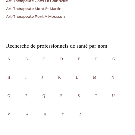
Art-Thérapeute Cons La Grandville
Art-Thérapeute Mont St Martin
Art-Thérapeute Pont A Mousson
Recherche de professionnels de santé par nom
A
B
C
D
E
F
G
H
I
J
K
L
M
N
O
P
Q
R
S
T
U
V
W
X
Y
Z