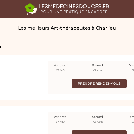
Les meilleurs
Art-thérapeutes
à Charlieu
u
Vendredi
Samedi
Di
07 Août
08 Août
0
PRENDRE RENDEZ-VOUS
Vendredi
Samedi
Di
07 Août
08 Août
0