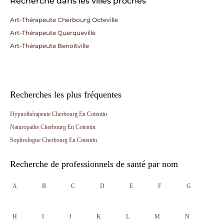
Recherche dans les villes proches
Art-Thérapeute Cherbourg Octeville
Art-Thérapeute Querqueville
Art-Thérapeute Benoitville
Recherches les plus fréquentes
Hypnothérapeute Cherbourg En Cotentin
Naturopathe Cherbourg En Cotentin
Sophrologue Cherbourg En Cotentin
Recherche de professionnels de santé par nom
A
B
C
D
E
F
G
H
I
J
K
L
M
N