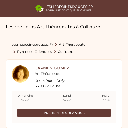
Les meilleurs
Art-thérapeutes
à Collioure
Lesmedecinesdouces.fr
Art-Thérapeute
Pyrenees-Orientales
Collioure
CARMEN GOMEZ
Art Thérapeute
10 rue Raoul Dufy
66190 Collioure
Dimanche
Lundi
Mardi
09 Août
10 Août
11 Août
PRENDRE RENDEZ-VOUS