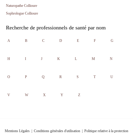
Naturopathe Collioure
Sophrologue Collioure
Recherche de professionnels de santé par nom
A
B
C
D
E
F
G
H
I
J
K
L
M
N
O
P
Q
R
S
T
U
V
W
X
Y
Z
Mentions Légales
|
Conditions générales d'utilisation
|
Politique relative à la protection