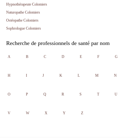
Hypnothérapeute Colomiers
Naturopathe Colomiers
Ostéopathe Colomiers
Sophrologue Colomiers
Recherche de professionnels de santé par nom
A
B
C
D
E
F
G
H
I
J
K
L
M
N
O
P
Q
R
S
T
U
V
W
X
Y
Z