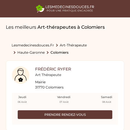
Les meilleurs
Art-thérapeutes
à Colomiers
Lesmedecinesdouces.fr
Art-Thérapeute
Haute-Garonne
Colomiers
FRÉDÉRIC RYFER
Art Thérapeute
Mairie
31770 Colomiers
Jeudi
Vendredi
Samedi
06 Août
07 Août
08 Août
PRENDRE RENDEZ-VOUS