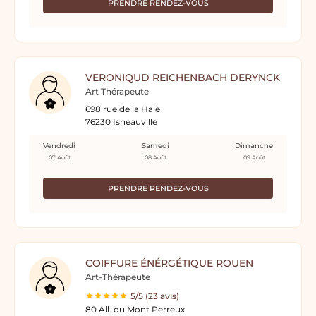
PRENDRE RENDEZ-VOUS
VERONIQUD REICHENBACH DERYNCK
Art Thérapeute
698 rue de la Haie
76230 Isneauville
Vendredi
Samedi
Dimanche
07 Août
08 Août
09 Août
PRENDRE RENDEZ-VOUS
COIFFURE ÉNÉRGÉTIQUE ROUEN
Art-Thérapeute
5/5 (23 avis)
80 All. du Mont Perreux