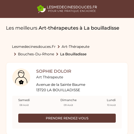
Les meilleurs
Art-thérapeutes
à La bouilladisse
Lesmedecinesdouces.fr
Art-Thérapeute
Bouches-Du-Rhone
La Bouilladisse
SOPHIE DOLOIR
Art Thérapeute
Avenue de la Sainte Baume
13720 LA BOUILLADISSE
Samedi
Dimanche
Lundi
08 Août
09 Août
10 Août
PRENDRE RENDEZ-VOUS