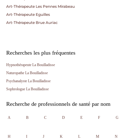
Art-Thérapeute Les Pennes Mirabeau
Art-Thérapeute Eguilles
Art-Thérapeute Brue Auriac
Recherches les plus fréquentes
Hypnothérapeute La Bouilladisse
Naturopathe La Bouilladisse
Psychanalyste La Bouilladisse
Sophrologue La Bouilladisse
Recherche de professionnels de santé par nom
A
B
C
D
E
F
G
H
I
J
K
L
M
N