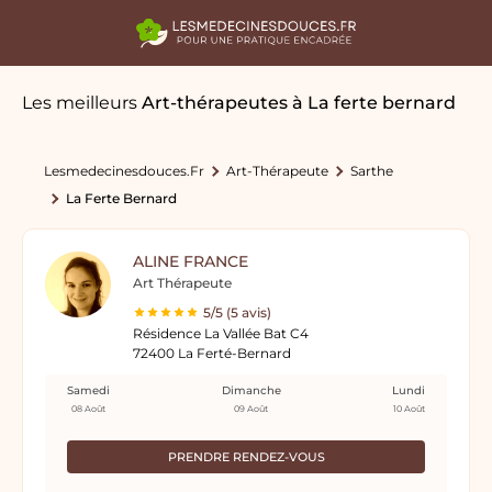
Les meilleurs
Art-thérapeutes
à La ferte bernard
Lesmedecinesdouces.fr
Art-Thérapeute
Sarthe
La Ferte Bernard
ALINE FRANCE
Art Thérapeute
5/5 (5 avis)
Résidence La Vallée Bat C4
72400 La Ferté-Bernard
Samedi
Dimanche
Lundi
08 Août
09 Août
10 Août
PRENDRE RENDEZ-VOUS