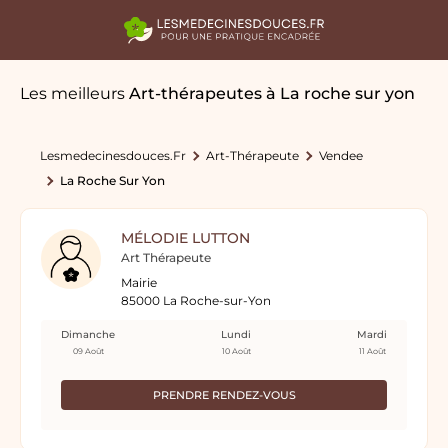
Les meilleurs
Art-thérapeutes
à La roche sur yon
Lesmedecinesdouces.fr
Art-Thérapeute
Vendee
La Roche Sur Yon
MÉLODIE LUTTON
Art Thérapeute
Mairie
85000 La Roche-sur-Yon
Dimanche
Lundi
Mardi
09 Août
10 Août
11 Août
PRENDRE RENDEZ-VOUS