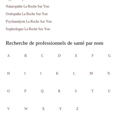
Naturopathe La Roche Sur Yon
Ostéopathe La Roche Sur Yon
Psychanalyste La Roche Sur Yon
Sophrologue La Roche Sur Yon
Recherche de professionnels de santé par nom
A
B
C
D
E
F
G
H
I
J
K
L
M
N
O
P
Q
R
S
T
U
V
W
X
Y
Z