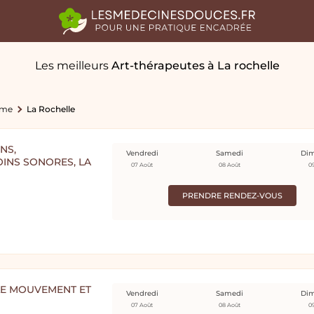
Les meilleurs
Art-thérapeutes
à La rochelle
ime
La Rochelle
NS,
Vendredi
Samedi
Di
INS SONORES, LA
07 Août
08 Août
0
PRENDRE RENDEZ-VOUS
LE MOUVEMENT ET
Vendredi
Samedi
Di
07 Août
08 Août
0