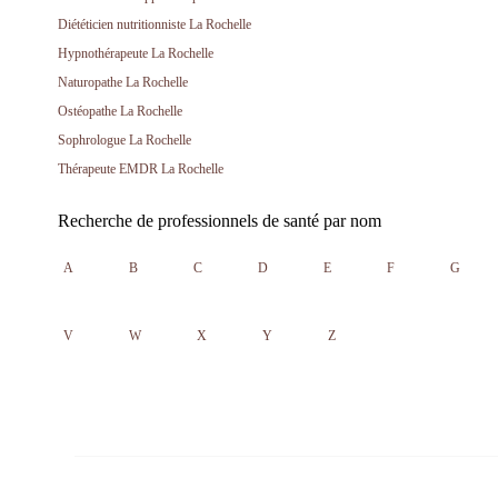
Diététicien nutritionniste La Rochelle
Hypnothérapeute La Rochelle
Naturopathe La Rochelle
Ostéopathe La Rochelle
Sophrologue La Rochelle
Thérapeute EMDR La Rochelle
Recherche de professionnels de santé par nom
A
B
C
D
E
F
G
V
W
X
Y
Z