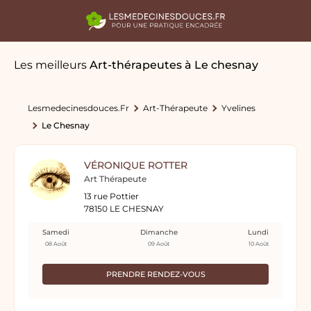
Les meilleurs
Art-thérapeutes
à Le chesnay
Lesmedecinesdouces.fr
Art-Thérapeute
Yvelines
Le Chesnay
VÉRONIQUE ROTTER
Art Thérapeute
13 rue Pottier
78150 LE CHESNAY
Samedi
Dimanche
Lundi
08 Août
09 Août
10 Août
PRENDRE RENDEZ-VOUS