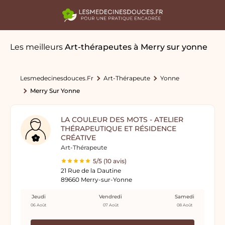
Les meilleurs
Art-thérapeutes
à Merry sur yonne
Lesmedecinesdouces.fr
Art-Thérapeute
Yonne
Merry Sur Yonne
LA COULEUR DES MOTS - ATELIER
THÉRAPEUTIQUE ET RÉSIDENCE
CRÉATIVE
Art-Thérapeute
5/5 (10 avis)
21 Rue de la Dautine
89660 Merry-sur-Yonne
Jeudi
Vendredi
Samedi
06 Août
07 Août
08 Août