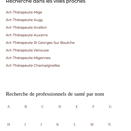
Recherche dans les villes proches
Art-Thérapeute Mige
Art-Thérapeute Augy
Art-Thérapeute Avallon
Art-Thérapeute Auxerre
Art-Thérapeute St Georges Sur Baulche
Art-Thérapeute Venouse
Art-Thérapeute Migennes
Art-Thérapeute Champignelles
Recherche de professionnels de santé par nom
A
B
C
D
E
F
G
H
I
J
K
L
M
N