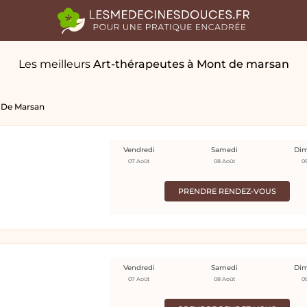
Les meilleurs
Art-thérapeutes
à Mont de marsan
 De Marsan
Vendredi
Samedi
Di
07 Août
08 Août
0
PRENDRE RENDEZ-VOUS
Vendredi
Samedi
Di
07 Août
08 Août
0