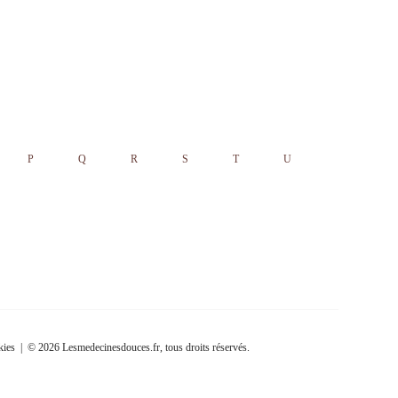
P
Q
R
S
T
U
kies
| © 2026 Lesmedecinesdouces.fr, tous droits réservés.