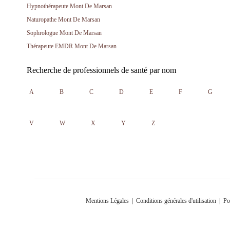
Hypnothérapeute Mont De Marsan
Naturopathe Mont De Marsan
Sophrologue Mont De Marsan
Thérapeute EMDR Mont De Marsan
Recherche de professionnels de santé par nom
A
B
C
D
E
F
G
V
W
X
Y
Z
Mentions Légales
|
Conditions générales d'utilisation
|
Po