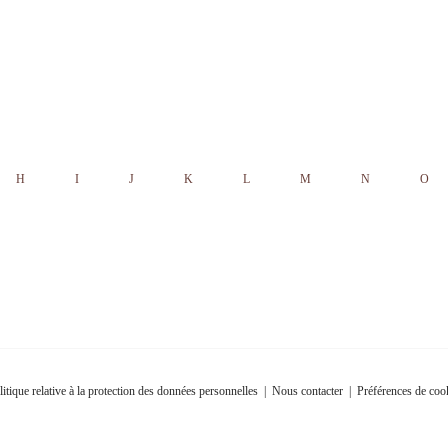
H
I
J
K
L
M
N
O
litique relative à la protection des données personnelles
|
Nous contacter
|
Préférences de coo