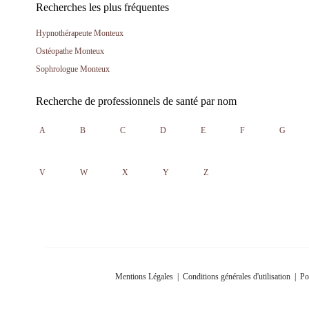
Recherches les plus fréquentes
Hypnothérapeute Monteux
Ostéopathe Monteux
Sophrologue Monteux
Recherche de professionnels de santé par nom
A
B
C
D
E
F
G
V
W
X
Y
Z
Mentions Légales
|
Conditions générales d'utilisation
|
Po