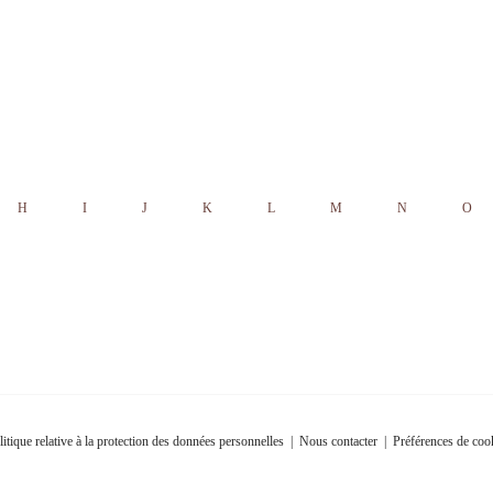
H
I
J
K
L
M
N
O
litique relative à la protection des données personnelles
|
Nous contacter
|
Préférences de coo