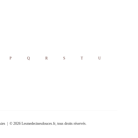
P
Q
R
S
T
U
kies
| © 2026 Lesmedecinesdouces.fr, tous droits réservés.