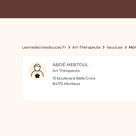
Lesmedecinesdouces.fr
Art-Thérapeute
Vaucluse
Mon
ABDÉ MEBTOUL
Art Thérapeute
13 boulevard Belle Croix
84170 Monteux