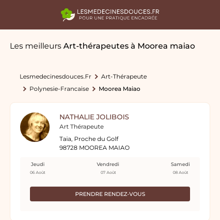
Les meilleurs
Art-thérapeutes
à Moorea maiao
Lesmedecinesdouces.fr
Art-Thérapeute
Polynesie-Francaise
Moorea Maiao
NATHALIE JOLIBOIS
Art Thérapeute
Taia, Proche du Golf
98728 MOOREA MAIAO
Jeudi
Vendredi
Samedi
06 Août
07 Août
08 Août
PRENDRE RENDEZ-VOUS