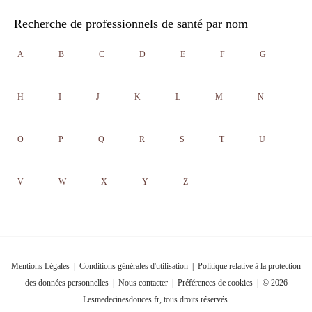
Recherche de professionnels de santé par nom
A
B
C
D
E
F
G
H
I
J
K
L
M
N
O
P
Q
R
S
T
U
V
W
X
Y
Z
Mentions Légales
|
Conditions générales d'utilisation
|
Politique relative à la protection
des données personnelles
|
Nous contacter
|
Préférences de cookies
| © 2026
Lesmedecinesdouces.fr, tous droits réservés.