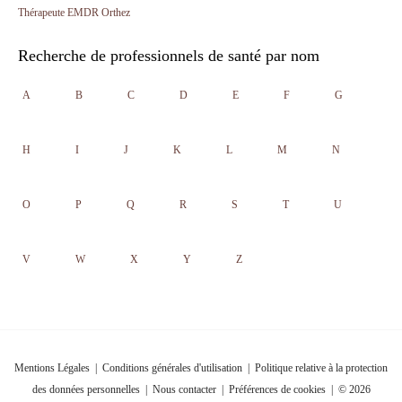
Thérapeute EMDR Orthez
Recherche de professionnels de santé par nom
A
B
C
D
E
F
G
H
I
J
K
L
M
N
O
P
Q
R
S
T
U
V
W
X
Y
Z
Mentions Légales
|
Conditions générales d'utilisation
|
Politique relative à la protection
des données personnelles
|
Nous contacter
|
Préférences de cookies
| © 2026