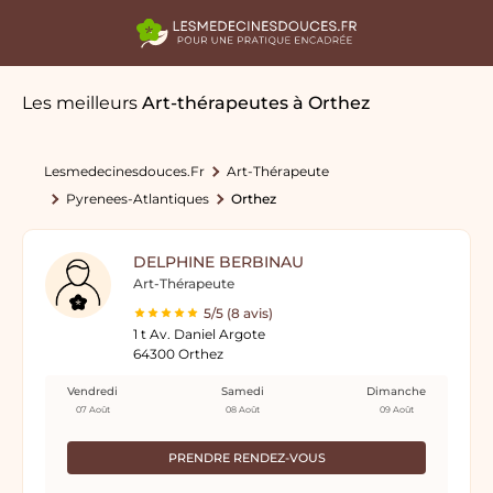
Les meilleurs
Art-thérapeutes
à Orthez
Lesmedecinesdouces.fr
Art-Thérapeute
Pyrenees-Atlantiques
Orthez
DELPHINE BERBINAU
Art-Thérapeute
5/5 (8 avis)
1 t Av. Daniel Argote
64300 Orthez
Vendredi
Samedi
Dimanche
07 Août
08 Août
09 Août
PRENDRE RENDEZ-VOUS