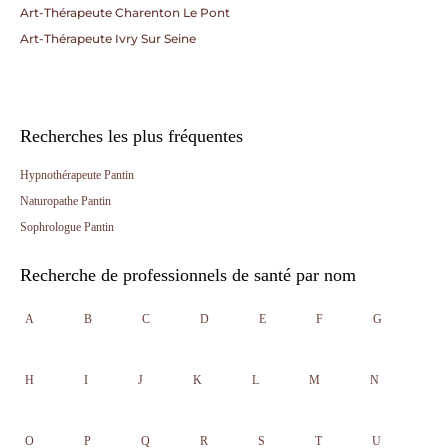
Art-Thérapeute Charenton Le Pont
Art-Thérapeute Ivry Sur Seine
Recherches les plus fréquentes
Hypnothérapeute Pantin
Naturopathe Pantin
Sophrologue Pantin
Recherche de professionnels de santé par nom
A
B
C
D
E
F
G
H
I
J
K
L
M
N
O
P
Q
R
S
T
U