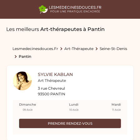
Les meilleurs
Art-thérapeutes
à Pantin
Lesmedecinesdouces.fr
Art-Thérapeute
Seine-St-Denis
Pantin
SYLVIE KABLAN
Art Thérapeute
3 rue Chevreul
93500 PANTIN
Dimanche
Lundi
Mardi
09 Août
10 Août
11 Août
PRENDRE RENDEZ-VOUS