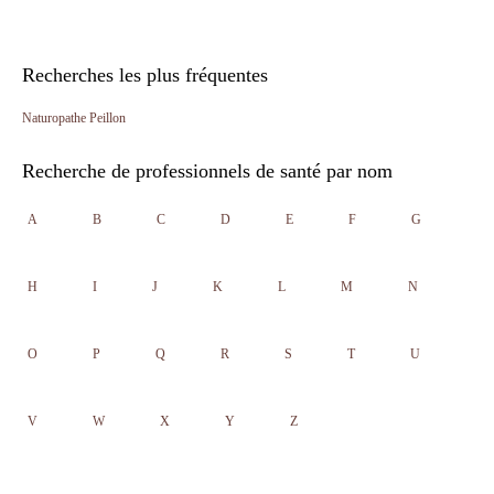
Recherches les plus fréquentes
Naturopathe Peillon
Recherche de professionnels de santé par nom
A
B
C
D
E
F
G
H
I
J
K
L
M
N
O
P
Q
R
S
T
U
V
W
X
Y
Z