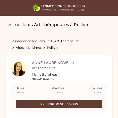
Les meilleurs
Art-thérapeutes
à Peillon
Lesmedecinesdouces.fr
Art-Thérapeute
Alpes-Maritimes
Peillon
ANNE LAURE NOVELLI
Art Thérapeute
Mairie Borgheas
06440 Peillon
Jeudi
Vendredi
Samedi
06 Août
07 Août
08 Août
PRENDRE RENDEZ-VOUS