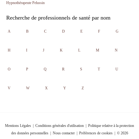
Hypnothérapeute Pelussin
Recherche de professionnels de santé par nom
A
B
C
D
E
F
G
H
I
J
K
L
M
N
O
P
Q
R
S
T
U
V
W
X
Y
Z
Mentions Légales
|
Conditions générales d'utilisation
|
Politique relative à la protection
des données personnelles
|
Nous contacter
|
Préférences de cookies
| © 2026