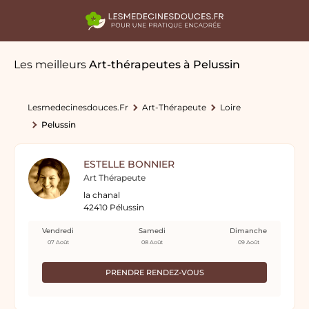
Les meilleurs
Art-thérapeutes
à Pelussin
Lesmedecinesdouces.fr
Art-Thérapeute
Loire
Pelussin
ESTELLE BONNIER
Art Thérapeute
la chanal
42410 Pélussin
Vendredi
Samedi
Dimanche
07 Août
08 Août
09 Août
PRENDRE RENDEZ-VOUS