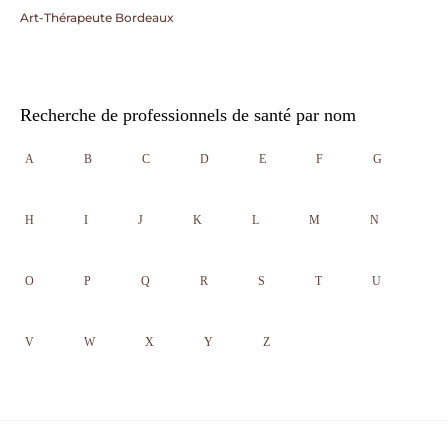
Art-Thérapeute Bordeaux
Recherche de professionnels de santé par nom
A
B
C
D
E
F
G
H
I
J
K
L
M
N
O
P
Q
R
S
T
U
V
W
X
Y
Z