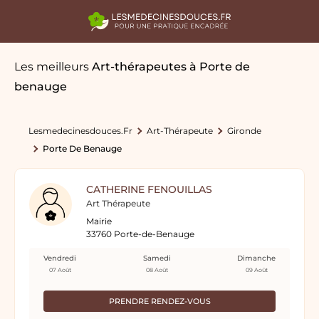
Les meilleurs
Art-thérapeutes
à Porte de
benauge
Lesmedecinesdouces.fr
Art-Thérapeute
Gironde
Porte De Benauge
CATHERINE FENOUILLAS
Art Thérapeute
Mairie
33760 Porte-de-Benauge
Vendredi
Samedi
Dimanche
07 Août
08 Août
09 Août
PRENDRE RENDEZ-VOUS