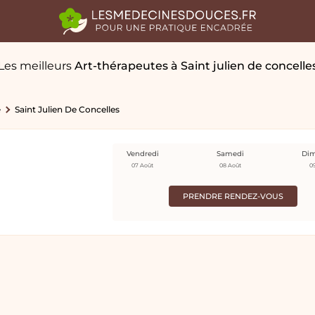
Les meilleurs
Art-thérapeutes
à Saint julien de concelle
e
Saint Julien De Concelles
Vendredi
Samedi
Di
07 Août
08 Août
0
PRENDRE RENDEZ-VOUS