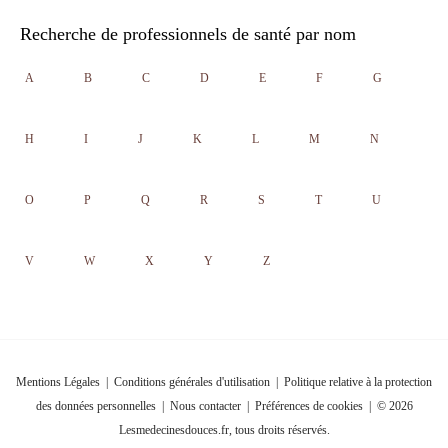
Recherche de professionnels de santé par nom
A
B
C
D
E
F
G
H
I
J
K
L
M
N
O
P
Q
R
S
T
U
V
W
X
Y
Z
Mentions Légales
|
Conditions générales d'utilisation
|
Politique relative à la protection
des données personnelles
|
Nous contacter
|
Préférences de cookies
| © 2026
Lesmedecinesdouces.fr, tous droits réservés.