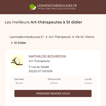
Les meilleurs
Art-thérapeutes
à St didier
Lesmedecinesdouces.fr
Art-Thérapeute
Ille-Et-Vilaine
St Didier
MATHILDE BOURDON
Art Thérapeute
7 rue du Stade
35220 ST DIDIER
Samedi
Dimanche
Lundi
08 Août
09 Août
10 Août
PRENDRE RENDEZ-VOUS