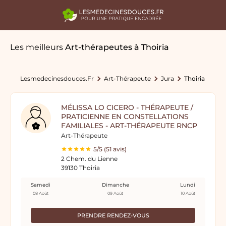
Les meilleurs
Art-thérapeutes
à Thoiria
Lesmedecinesdouces.fr
Art-Thérapeute
Jura
Thoiria
MÉLISSA LO CICERO - THÉRAPEUTE /
PRATICIENNE EN CONSTELLATIONS
FAMILIALES - ART-THÉRAPEUTE RNCP
Art-Thérapeute
5/5 (51 avis)
2 Chem. du Lienne
39130 Thoiria
Samedi
Dimanche
Lundi
08 Août
09 Août
10 Août
PRENDRE RENDEZ-VOUS