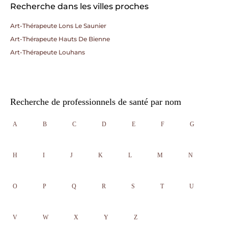
Recherche dans les villes proches
Art-Thérapeute Lons Le Saunier
Art-Thérapeute Hauts De Bienne
Art-Thérapeute Louhans
Recherche de professionnels de santé par nom
A
B
C
D
E
F
G
H
I
J
K
L
M
N
O
P
Q
R
S
T
U
V
W
X
Y
Z