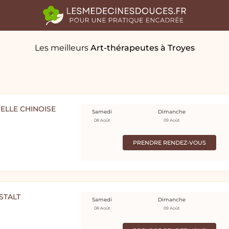
Les meilleurs
Art-thérapeutes
à Troyes
NELLE CHINOISE
Samedi
Dimanche
08 Août
09 Août
PRENDRE RENDEZ-VOUS
STALT
Samedi
Dimanche
08 Août
09 Août