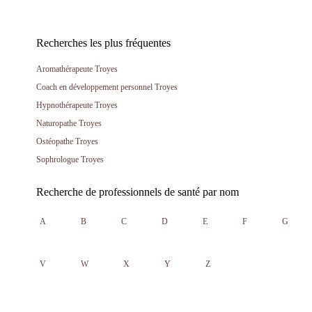
Recherches les plus fréquentes
Aromathérapeute Troyes
Coach en développement personnel Troyes
Hypnothérapeute Troyes
Naturopathe Troyes
Ostéopathe Troyes
Sophrologue Troyes
Recherche de professionnels de santé par nom
A
B
C
D
E
F
G
V
W
X
Y
Z