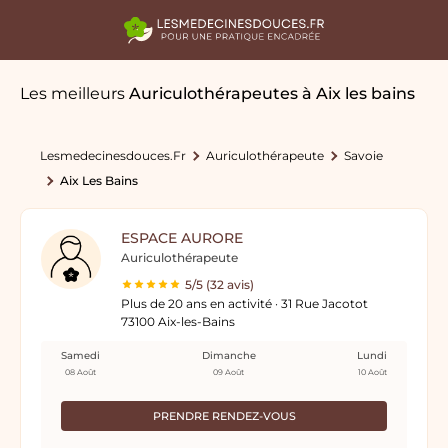
Les meilleurs
Auriculothérapeutes
à Aix les bains
Lesmedecinesdouces.fr
Auriculothérapeute
Savoie
Aix Les Bains
ESPACE AURORE
Auriculothérapeute
5/5 (32 avis)
Plus de 20 ans en activité · 31 Rue Jacotot
73100 Aix-les-Bains
Samedi
Dimanche
Lundi
08 Août
09 Août
10 Août
PRENDRE RENDEZ-VOUS