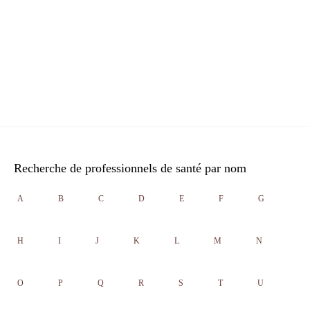
Recherche de professionnels de santé par nom
A
B
C
D
E
F
G
H
I
J
K
L
M
N
O
P
Q
R
S
T
U