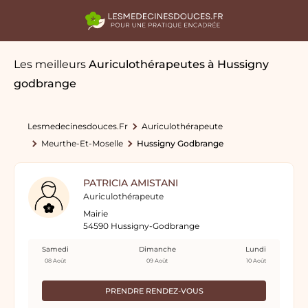
Les meilleurs
Auriculothérapeutes
à Hussigny
godbrange
Lesmedecinesdouces.fr
Auriculothérapeute
Meurthe-Et-Moselle
Hussigny Godbrange
PATRICIA AMISTANI
Auriculothérapeute
Mairie
54590 Hussigny-Godbrange
Samedi
Dimanche
Lundi
08 Août
09 Août
10 Août
PRENDRE RENDEZ-VOUS