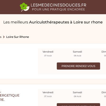
Les meilleurs
Auriculothérapeutes
à Loire sur rhone
s
Loire Sur Rhone
Vendredi
Samedi
Di
07 Août
08 Août
0
PRENDRE RENDEZ-VOUS
,
Vendredi
Samedi
Di
NERGETIQUE
07 Août
08 Août
0
RE.