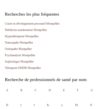
Recherches les plus fréquentes
Coach en développement personnel Montpellier
Diététicien nutritionniste Montpellier
Hypnothérapeute Montpellier
Naturopathe Montpellier
Ostéopathe Montpellier
Psychanalyste Montpellier
Sophrologue Montpellier
Thérapeute EMDR Montpellier
Recherche de professionnels de santé par nom
A
B
C
D
E
F
G
H
I
J
K
L
M
N