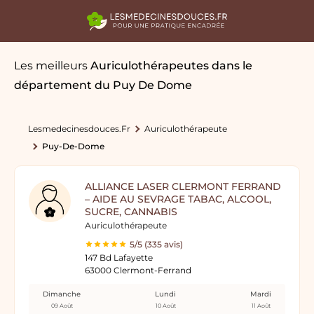
Les meilleurs
Auriculothérapeutes
dans le
département du Puy De Dome
Lesmedecinesdouces.fr
Auriculothérapeute
Puy-De-Dome
ALLIANCE LASER CLERMONT FERRAND
– AIDE AU SEVRAGE TABAC, ALCOOL,
SUCRE, CANNABIS
Auriculothérapeute
5/5 (335 avis)
147 Bd Lafayette
63000 Clermont-Ferrand
Dimanche
Lundi
Mardi
09 Août
10 Août
11 Août