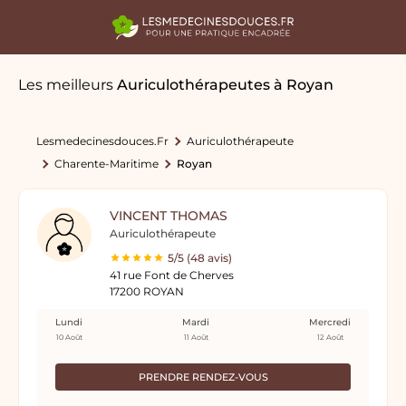
Les meilleurs
Auriculothérapeutes
à Royan
Lesmedecinesdouces.fr
Auriculothérapeute
Charente-Maritime
Royan
VINCENT THOMAS
Auriculothérapeute
5/5 (48 avis)
41 rue Font de Cherves
17200 ROYAN
Lundi
Mardi
Mercredi
10 Août
11 Août
12 Août
PRENDRE RENDEZ-VOUS