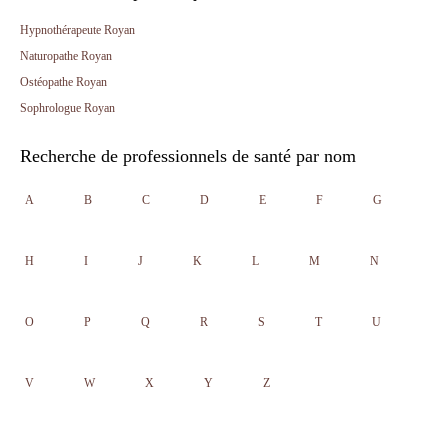
Hypnothérapeute Royan
Naturopathe Royan
Ostéopathe Royan
Sophrologue Royan
Recherche de professionnels de santé par nom
A
B
C
D
E
F
G
H
I
J
K
L
M
N
O
P
Q
R
S
T
U
V
W
X
Y
Z