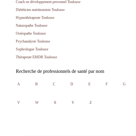
Coach en développement personnel Toulouse
Diététicien nutritionniste Toulouse
Hypnothérapeute Toulouse
Naturopathe Toulouse
Ostéopathe Toulouse
Psychanalyste Toulouse
Sophrologue Toulouse
Thérapeute EMDR Toulouse
Recherche de professionnels de santé par nom
A
B
C
D
E
F
G
V
W
X
Y
Z