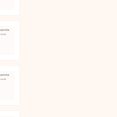
manche
9 Août
manche
9 Août