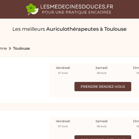
Les meilleurs
Auriculothérapeutes
à Toulouse
onne
Toulouse
Vendredi
Samedi
Di
07 Août
08 Août
0
PRENDRE RENDEZ-VOUS
Vendredi
Samedi
Di
07 Août
08 Août
0