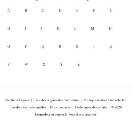
A
B
C
D
E
F
G
H
I
J
K
L
M
N
O
P
Q
R
S
T
U
V
W
X
Y
Z
Mentions Légales
|
Conditions générales d'utilisation
|
Politique relative à la protection
des données personnelles
|
Nous contacter
|
Préférences de cookies
| © 2026
Lesmedecinesdouces.fr, tous droits réservés.