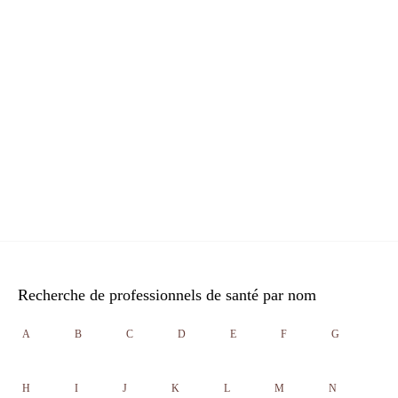
Recherche de professionnels de santé par nom
A
B
C
D
E
F
G
H
I
J
K
L
M
N