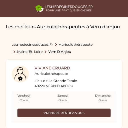
Les meilleurs
Auriculothérapeutes
à Vern d anjou
Lesmedecinesdouces.fr
Auriculothérapeute
Maine-Et-Loire
Vern D Anjou
VIVIANE CRUARD
Auriculothérapeute
Lieu-dit La Grande Tetaie
49220 VERN D ANJOU
Vendredi
Samedi
Dimanche
07 Août
08 Août
09 Août
PRENDRE RENDEZ-VOUS