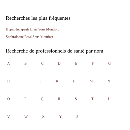
Recherches les plus fréquentes
Hypnothérapeute Breal Sous Montfort
Sophrologue Breal Sous Montfort
Recherche de professionnels de santé par nom
A
B
C
D
E
F
G
H
I
J
K
L
M
N
O
P
Q
R
S
T
U
V
W
X
Y
Z