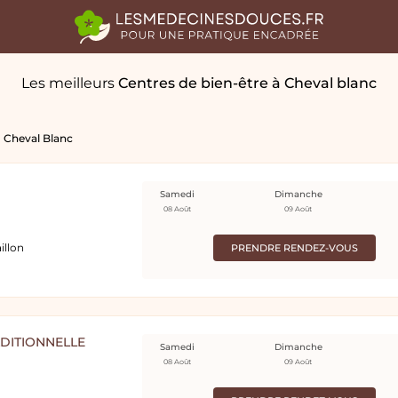
Les meilleurs
Centres de bien-être
à Cheval blanc
Cheval Blanc
Samedi
Dimanche
08 Août
09 Août
illon
PRENDRE RENDEZ-VOUS
ADITIONNELLE
Samedi
Dimanche
08 Août
09 Août