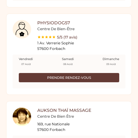
PHYSIODOG57
Centre De Bien-Être
5/5 (17 avis)
1 Av. Verrerie Sophie
57600 Forbach
Vendredi
Samedi
Dimanche
07 Août
08 Août
09 Août
PRENDRE RENDEZ-VOUS
AUKSON THAÏ MASSAGE
Centre De Bien Être
169, rue Nationale
57600 Forbach