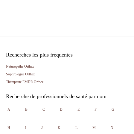
Recherches les plus fréquentes
Naturopathe Orthez
Sophrologue Orthez
Thérapeute EMDR Orthez
Recherche de professionnels de santé par nom
A
B
C
D
E
F
G
H
I
J
K
L
M
N