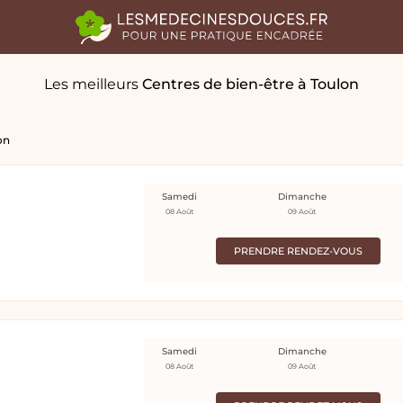
Les meilleurs
Centres de bien-être
à Toulon
on
Samedi
Dimanche
08 Août
09 Août
PRENDRE RENDEZ-VOUS
Samedi
Dimanche
08 Août
09 Août