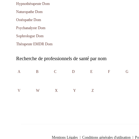
Hypnothérapeute Dom
Naturopathe Dom
Ostéopathe Dom
Psychanalyste Dom
Sophrologue Dom
Thérapeute EMDR Dom
Recherche de professionnels de santé par nom
A
B
C
D
E
F
G
V
W
X
Y
Z
Mentions Légales
|
Conditions générales d'utilisation
|
Po