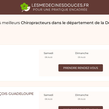
s meilleurs
Chiropracteurs
dans le département de la 
Samedi
Dimanche
08 Août
09 Août
PRENDRE RENDEZ-VOUS
ANÇOIS GUADELOUPE
Samedi
Dimanche
08 Août
09 Août