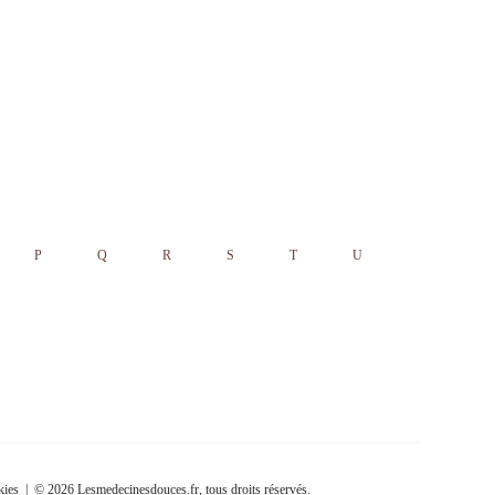
P
Q
R
S
T
U
kies
| © 2026 Lesmedecinesdouces.fr, tous droits réservés.