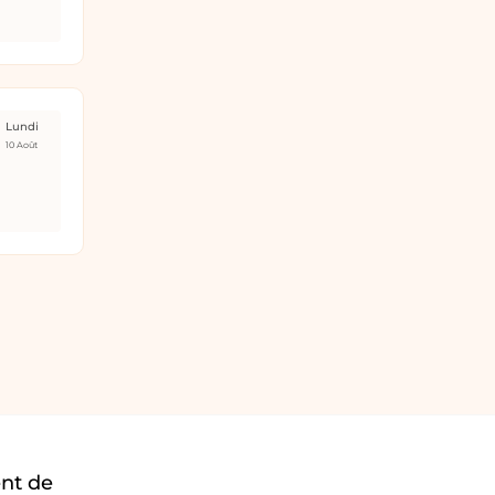
Lundi
10 Août
ent de