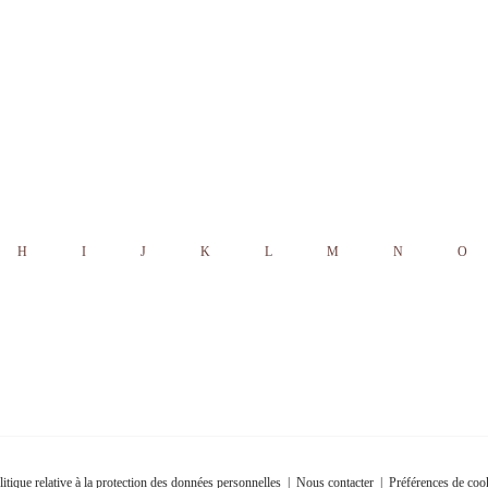
H
I
J
K
L
M
N
O
litique relative à la protection des données personnelles
|
Nous contacter
|
Préférences de coo