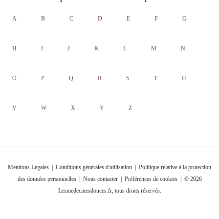
A
B
C
D
E
F
G
H
I
J
K
L
M
N
O
P
Q
R
S
T
U
V
W
X
Y
Z
Mentions Légales
|
Conditions générales d'utilisation
|
Politique relative à la protection
des données personnelles
|
Nous contacter
|
Préférences de cookies
| © 2026
Lesmedecinesdouces.fr, tous droits réservés.