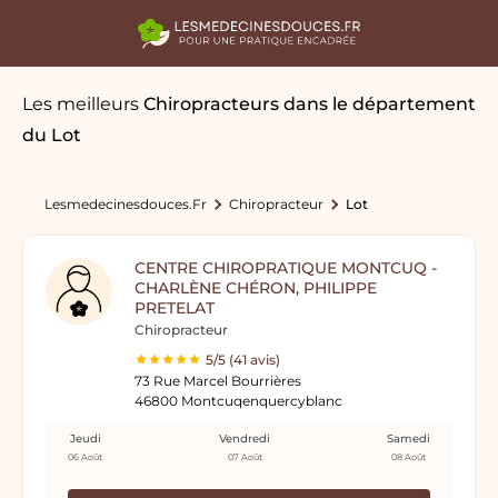
Les meilleurs
Chiropracteurs
dans le département
du Lot
Lesmedecinesdouces.fr
Chiropracteur
Lot
CENTRE CHIROPRATIQUE MONTCUQ -
CHARLÈNE CHÉRON, PHILIPPE
PRETELAT
Chiropracteur
5/5 (41 avis)
73 Rue Marcel Bourrières
46800 Montcuqenquercyblanc
Jeudi
Vendredi
Samedi
06 Août
07 Août
08 Août