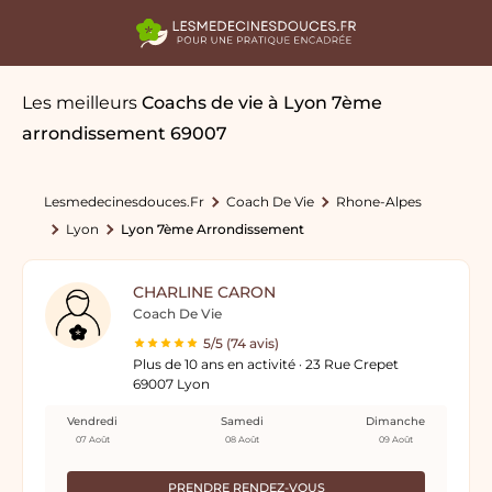
Les meilleurs
Coachs de vie
à Lyon 7ème
arrondissement 69007
Lesmedecinesdouces.fr
Coach De Vie
Rhone-Alpes
Lyon
Lyon 7ème Arrondissement
CHARLINE CARON
Coach De Vie
5/5 (74 avis)
Plus de 10 ans en activité · 23 Rue Crepet
69007 Lyon
Vendredi
Samedi
Dimanche
07 Août
08 Août
09 Août
PRENDRE RENDEZ-VOUS