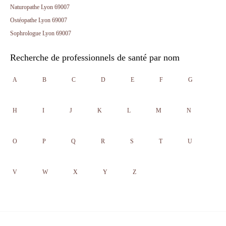
Naturopathe Lyon 69007
Ostéopathe Lyon 69007
Sophrologue Lyon 69007
Recherche de professionnels de santé par nom
A
B
C
D
E
F
G
H
I
J
K
L
M
N
O
P
Q
R
S
T
U
V
W
X
Y
Z