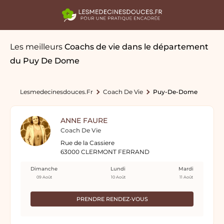
Les meilleurs
Coachs de vie
dans le département
du Puy De Dome
Lesmedecinesdouces.fr
Coach De Vie
Puy-De-Dome
ANNE FAURE
Coach De Vie
Rue de la Cassiere
63000 CLERMONT FERRAND
Dimanche
Lundi
Mardi
09 Août
10 Août
11 Août
PRENDRE RENDEZ-VOUS