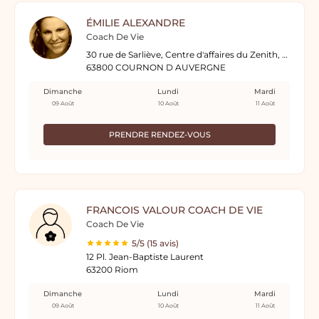
ÉMILIE ALEXANDRE
Coach De Vie
30 rue de Sarliève, Centre d'affaires du Zenith, 2ème étage
63800 COURNON D AUVERGNE
Dimanche
Lundi
Mardi
09 Août
10 Août
11 Août
PRENDRE RENDEZ-VOUS
FRANCOIS VALOUR COACH DE VIE
Coach De Vie
5/5 (15 avis)
12 Pl. Jean-Baptiste Laurent
63200 Riom
Dimanche
Lundi
Mardi
09 Août
10 Août
11 Août