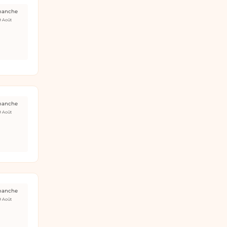
manche
9 Août
manche
9 Août
manche
9 Août