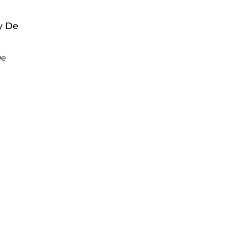
y De
De