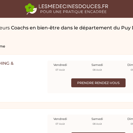
leurs
Coachs en bien-être
dans le département du Puy
ome
HING &
Vendredi
Samedi
Di
07 Août
08 Août
0
PRENDRE RENDEZ-VOUS
Vendredi
Samedi
Di
07 Août
08 Août
0