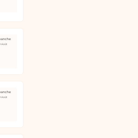
manche
9 Août
manche
9 Août