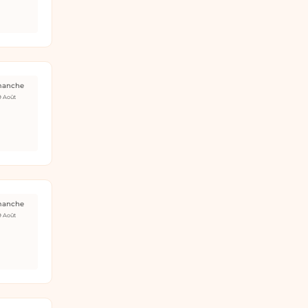
manche
9 Août
manche
9 Août