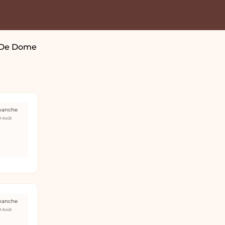
 De Dome
manche
9 Août
manche
9 Août