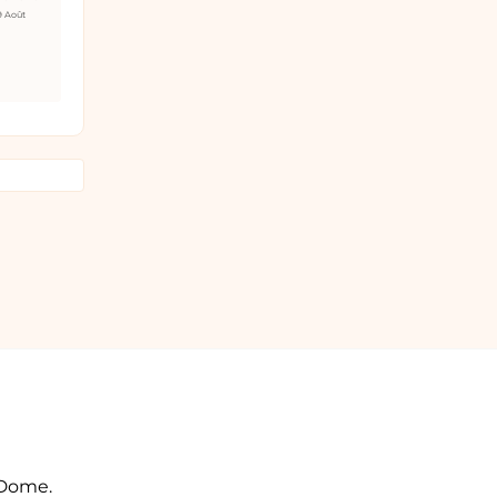
9 Août
 Dome.