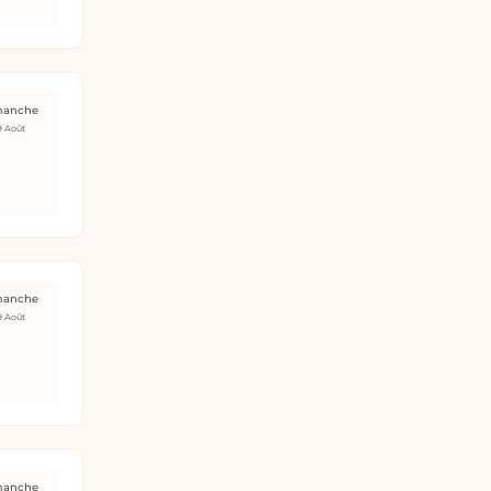
manche
9 Août
manche
9 Août
manche