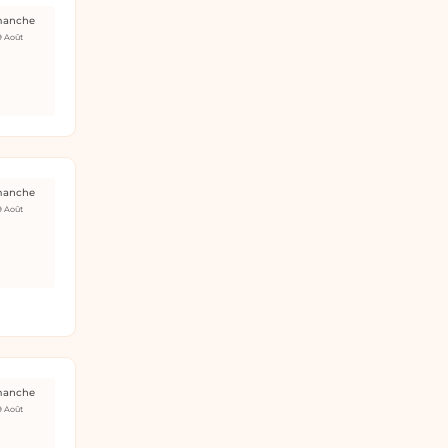
manche
9 Août
manche
9 Août
manche
9 Août