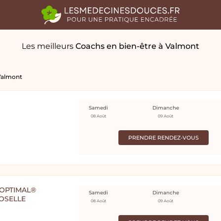
Les meilleurs
Coachs en bien-être
à Valmont
Valmont
Samedi
Dimanche
08 Août
09 Août
PRENDRE RENDEZ-VOUS
OPTIMAL®
Samedi
Dimanche
MOSELLE
08 Août
09 Août