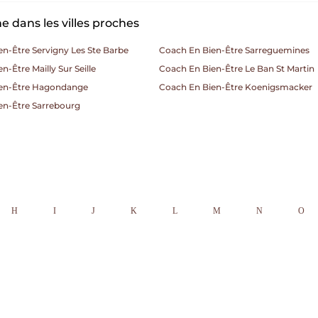
 dans les villes proches
n-Être Servigny Les Ste Barbe
Coach En Bien-Être Sarreguemines
n-Être Mailly Sur Seille
Coach En Bien-Être Le Ban St Martin
en-Être Hagondange
Coach En Bien-Être Koenigsmacker
en-Être Sarrebourg
H
I
J
K
L
M
N
O