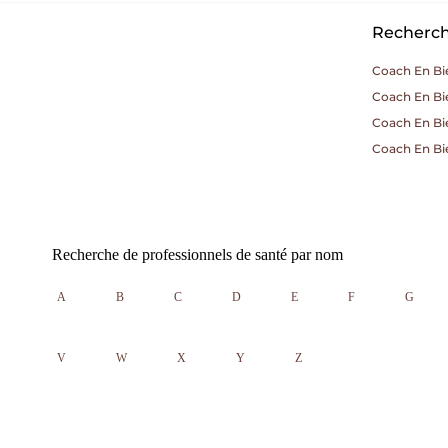
Recherche
Coach En Bie
Coach En Bie
Coach En Bi
Coach En Bi
Recherche de professionnels de santé par nom
A
B
C
D
E
F
G
V
W
X
Y
Z