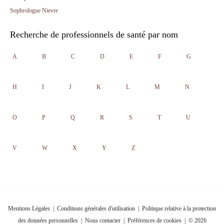
Sophrologue Nievre
Recherche de professionnels de santé par nom
A
B
C
D
E
F
G
H
I
J
K
L
M
N
O
P
Q
R
S
T
U
V
W
X
Y
Z
Mentions Légales
|
Conditions générales d'utilisation
|
Politique relative à la protection
des données personnelles
|
Nous contacter
|
Préférences de cookies
| © 2026