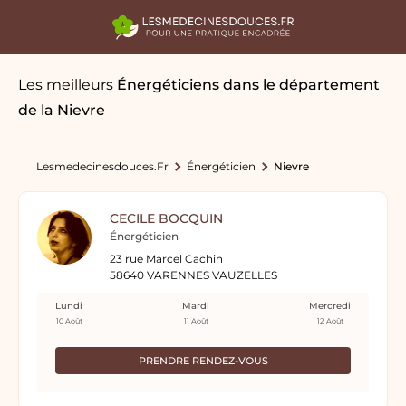
Les meilleurs
Énergéticiens
dans le département
de la Nievre
Lesmedecinesdouces.fr
Énergéticien
Nievre
CECILE BOCQUIN
Énergéticien
23 rue Marcel Cachin
58640 VARENNES VAUZELLES
Lundi
Mardi
Mercredi
10 Août
11 Août
12 Août
PRENDRE RENDEZ-VOUS